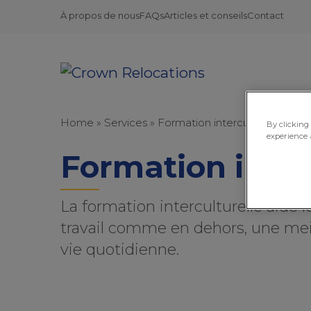
À propos de nous
FAQs
Articles et conseils
Contact
Home
»
Services
»
Formation interculturelle
By clicking
experience 
Formation inter
La formation interculturelle aide 
travail comme en dehors, une meill
vie quotidienne.