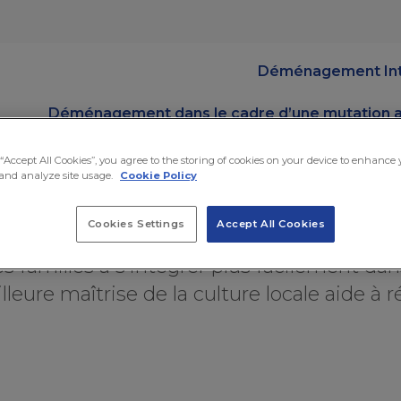
Déménagement Int
Déménagement dans le cadre d’une mutation a
 “Accept All Cookies”, you agree to the storing of cookies on your device to enhance
and analyze site usage.
Cookie Policy
culturelle
Cookies Settings
Accept All Cookies
les familles à s'intégrer plus facilement da
eure maîtrise de la culture locale aide à ré