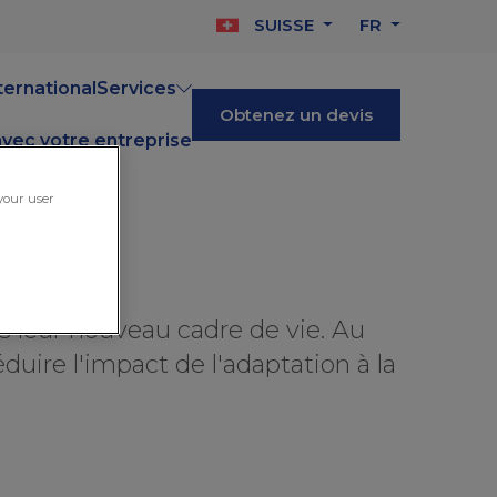
SUISSE
FR
ernational
Services
Obtenez un devis
vec votre entreprise
 your user
ns leur nouveau cadre de vie. Au
duire l'impact de l'adaptation à la