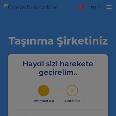
TR
Taşınma Şirketiniz
Haydi sizi harekete
geçirelim..
1
2
Ayrıntıları taşı
Bilgileriniz