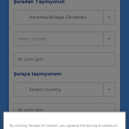
Şuradan Taşınıyoruz:
Amerika Birleşik Devletleri
Select a state
Şuraya taşınıyorum:
Select country
Taşınmak
By clicking “Accept All Cookies”, you agree to the storing of cookies on