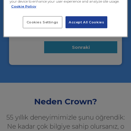
your device to enhance your user experience and analyze site usage.
Cookie Policy
Zaman aralığını seçin
Cookies Settings
Accept All Cookies
Kesin tarihleri ​​biliyorum
Sonraki
Neden Crown?
55 yıllık deneyimimizle şunu öğrendik:
Ne kadar çok bilgiye sahip olursanız, o