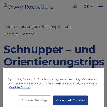
DE
Home
»
Leistungen
»
Schnupper – und
Orientierungstrips
Schnupper – und
Orientierungstrips
Sie möchten auf Erkundungstour
By clicking “Accept All Cookies”, you agree to the storing of cookies on
gehen und den richtigen Zielort
your device to enhance your user experience and analyze site usage.
Cookie Policy
entdecken?
Cookies Settings
Accept All Cookies