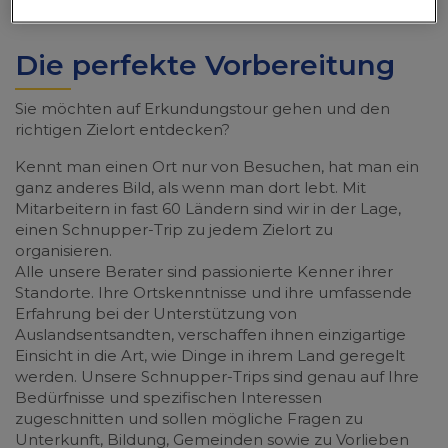
Die perfekte Vorbereitung
Sie möchten auf Erkundungstour gehen und den
richtigen Zielort entdecken?
Kennt man einen Ort nur von Besuchen, hat man ein
ganz anderes Bild, als wenn man dort lebt. Mit
Mitarbeitern in fast 60 Ländern sind wir in der Lage,
einen Schnupper-Trip zu jedem Zielort zu
organisieren.
Alle unsere Berater sind passionierte Kenner ihrer
Standorte. Ihre Ortskenntnisse und ihre umfassende
Erfahrung bei der Unterstützung von
Auslandsentsandten, verschaffen ihnen einzigartige
Einsicht in die Art, wie Dinge in ihrem Land geregelt
werden. Unsere Schnupper-Trips sind genau auf Ihre
Bedürfnisse und spezifischen Interessen
zugeschnitten und sollen mögliche Fragen zu
Unterkunft, Bildung, Gemeinden sowie zu Vorlieben